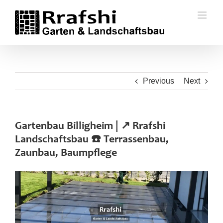
Skip
to
content
Previous
Next
Gartenbau Billigheim | ↗️ Rrafshi
Landschaftsbau ☎️ Terrassenbau,
Zaunbau, Baumpflege