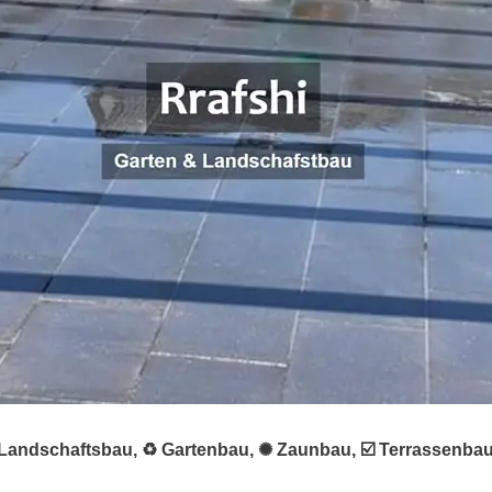
 ★ Landschaftsbau, ♻ Gartenbau, ✺ Zaunbau, ☑️ Terrassenba