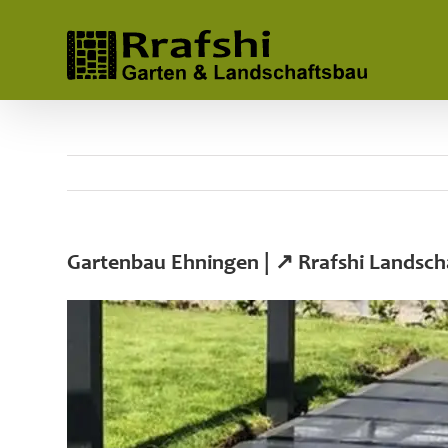
Skip
to
content
Gartenbau Ehningen | ↗️ Rrafshi Landsc