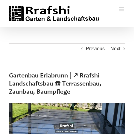
Skip
to
content
Previous
Next
Gartenbau Erlabrunn | ↗️ Rrafshi
Landschaftsbau ☎️ Terrassenbau,
Zaunbau, Baumpflege