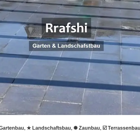
 ♻ Gartenbau, ★ Landschaftsbau, ✺ Zaunbau, ☑️ Terrassenba