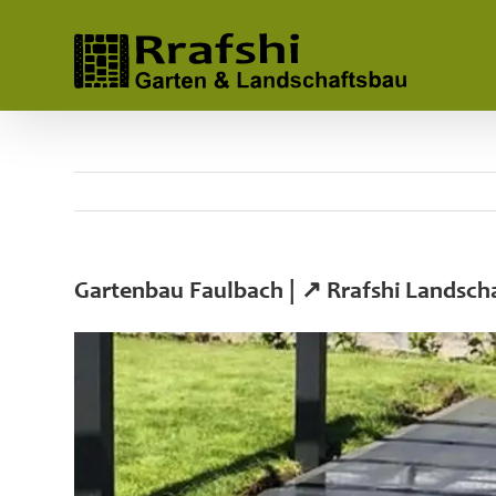
Skip
to
content
Gartenbau Faulbach | ↗️ Rrafshi Landsc