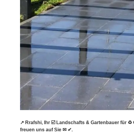
↗️ Rrafshi, Ihr ☑️ Landschafts & Gartenbauer für
freuen uns auf Sie ✉ ✔.