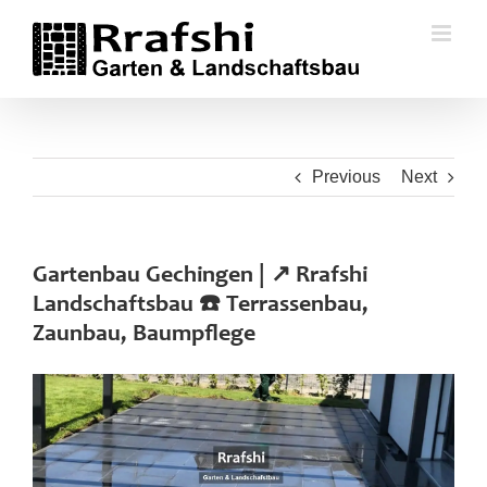
Skip
to
content
Previous
Next
Gartenbau Gechingen | ↗️ Rrafshi
Landschaftsbau ☎️ Terrassenbau,
Zaunbau, Baumpflege