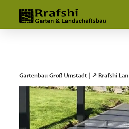
Skip
to
content
Gartenbau Groß Umstadt | ↗️ Rrafshi La