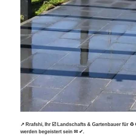
↗️ Rrafshi, Ihr ☑️ Landschafts & Gartenbauer für
werden begeistert sein ✉ ✔.