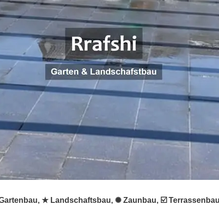
 ♻ Gartenbau, ★ Landschaftsbau, ✺ Zaunbau, ☑️ Terrassenba