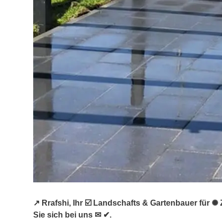
↗️ Rrafshi, Ihr ☑️ Landschafts & Gartenbauer für
Sie sich bei uns ✉ ✔.