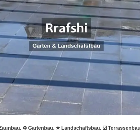
 ✺ Zaunbau, ♻ Gartenbau, ★ Landschaftsbau, ☑️ Terrassenba