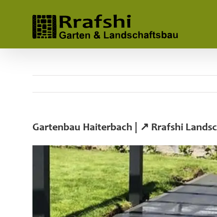
Skip
to
content
Gartenbau Haiterbach | ↗️ Rrafshi Land