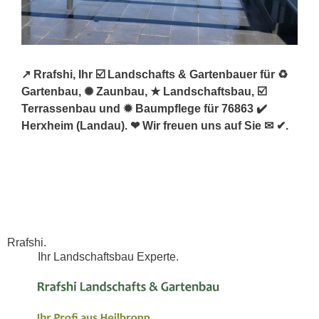
↗️ Rrafshi, Ihr ☑️ Landschafts & Gartenbauer für ♻
Gartenbau, ✺ Zaunbau, ★ Landschaftsbau, ☑️
Terrassenbau und ✹ Baumpflege für 76863 ✔️
Herxheim (Landau). ❤ Wir freuen uns auf Sie ✉ ✔.
Rrafshi.
Ihr Landschaftsbau Experte.