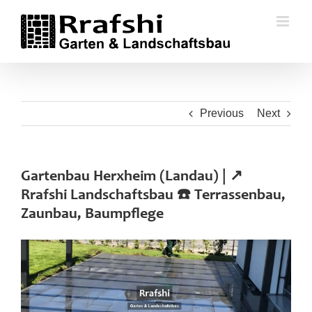
Skip
to
content
Previous
Next
Gartenbau Herxheim (Landau) | ↗️
Rrafshi Landschaftsbau ☎️ Terrassenbau,
Zaunbau, Baumpflege