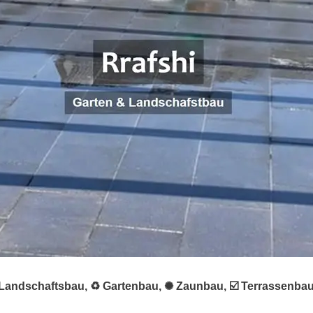
 ★ Landschaftsbau, ♻ Gartenbau, ✺ Zaunbau, ☑️ Terrassenba