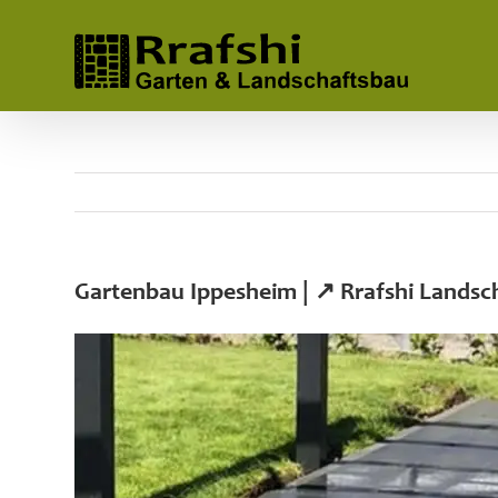
Skip
to
content
Gartenbau Ippesheim | ↗️ Rrafshi Lands