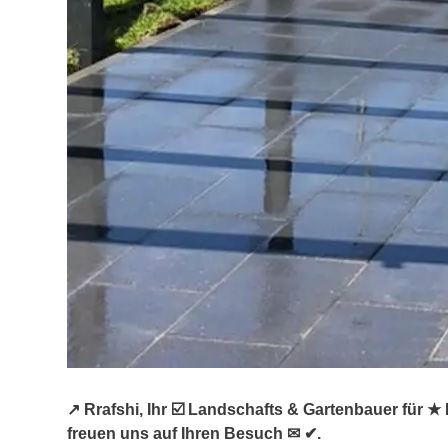
↗️ Rrafshi, Ihr ☑️ Landschafts & Gartenbauer für
freuen uns auf Ihren Besuch ✉ ✔.