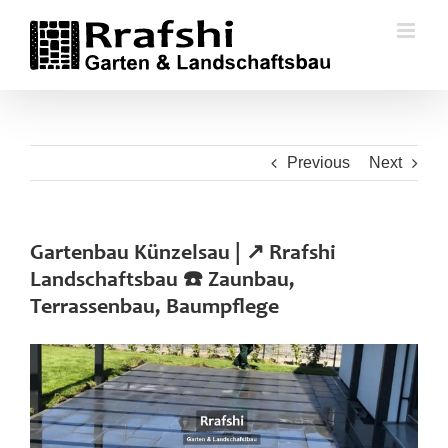
Skip
to
content
Previous
Next
Gartenbau Künzelsau | ↗️ Rrafshi
Landschaftsbau ☎️ Zaunbau,
Terrassenbau, Baumpflege