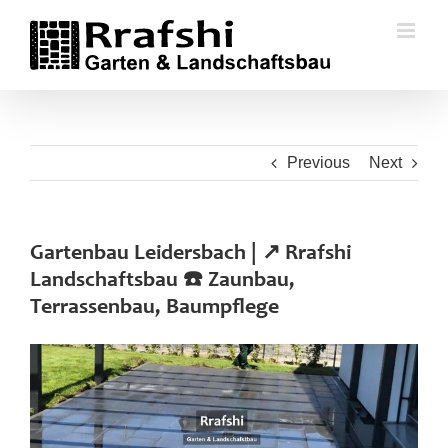
Skip
to
content
Previous
Next
Gartenbau Leidersbach | ↗️ Rrafshi
Landschaftsbau ☎️ Zaunbau,
Terrassenbau, Baumpflege