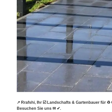
↗️ Rrafshi, Ihr ☑️ Landschafts & Gartenbauer für
Besuchen Sie uns ✉ ✔.