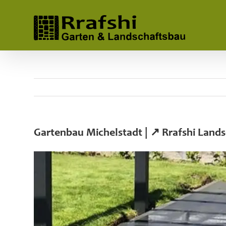
Skip
to
content
Gartenbau Michelstadt | ↗️ Rrafshi Lan