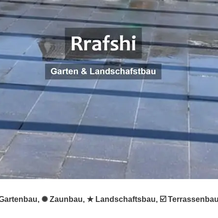
 ♻ Gartenbau, ✺ Zaunbau, ★ Landschaftsbau, ☑️ Terrassenbau