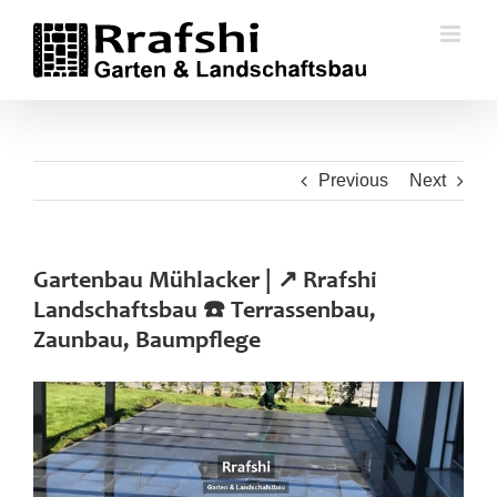
Skip
to
content
Previous
Next
Gartenbau Mühlacker | ↗️ Rrafshi
Landschaftsbau ☎️ Terrassenbau,
Zaunbau, Baumpflege