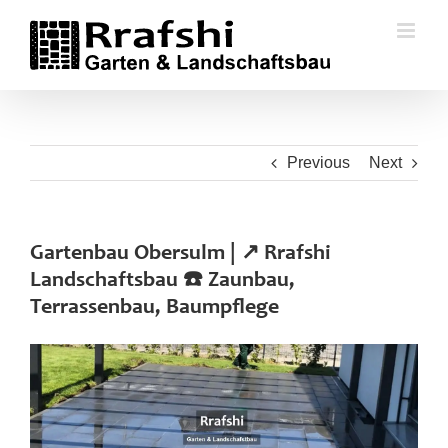
Skip
to
content
Previous
Next
Gartenbau Obersulm | ↗️ Rrafshi
Landschaftsbau ☎️ Zaunbau,
Terrassenbau, Baumpflege