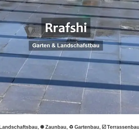
 ★ Landschaftsbau, ✺ Zaunbau, ♻ Gartenbau, ☑️ Terrassenbau