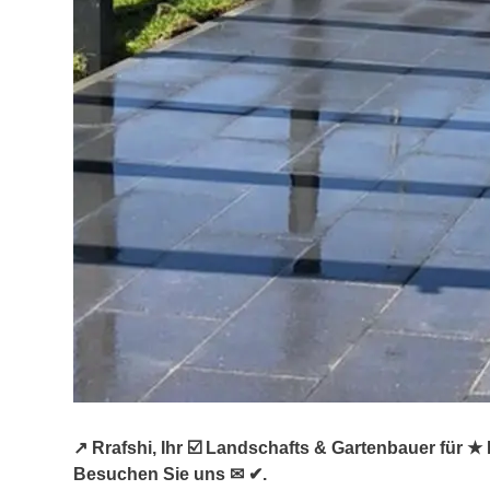
↗️ Rrafshi, Ihr ☑️ Landschafts & Gartenbauer für
Besuchen Sie uns ✉ ✔.