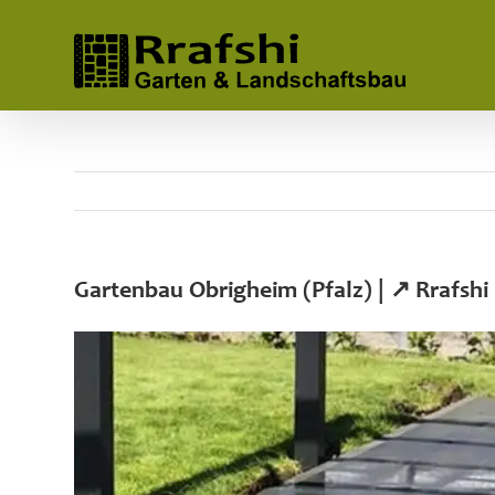
Skip
to
content
Gartenbau Obrigheim (Pfalz) | ↗️ Rrafs