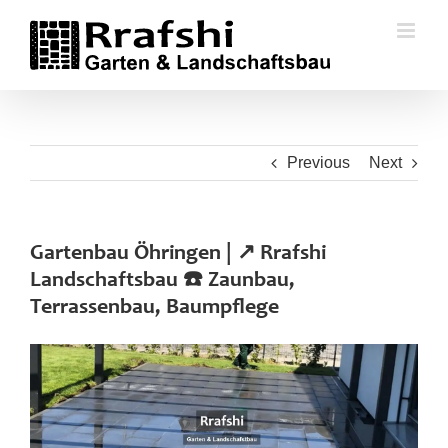
Skip
to
content
Previous
Next
Gartenbau Öhringen | ↗️ Rrafshi
Landschaftsbau ☎️ Zaunbau,
Terrassenbau, Baumpflege