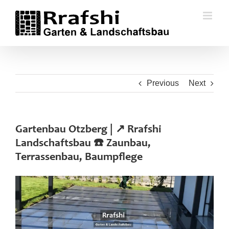
Skip
to
content
Previous
Next
Gartenbau Otzberg | ↗️ Rrafshi
Landschaftsbau ☎️ Zaunbau,
Terrassenbau, Baumpflege