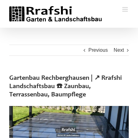
Skip
to
content
Previous
Next
Gartenbau Rechberghausen | ↗️ Rrafshi
Landschaftsbau ☎️ Zaunbau,
Terrassenbau, Baumpflege