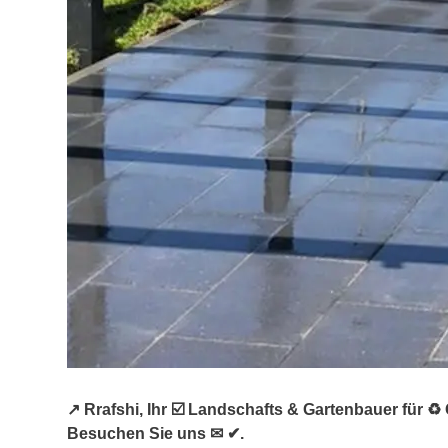
↗️ Rrafshi, Ihr ☑️ Landschafts & Gartenbauer für
Besuchen Sie uns ✉ ✔.