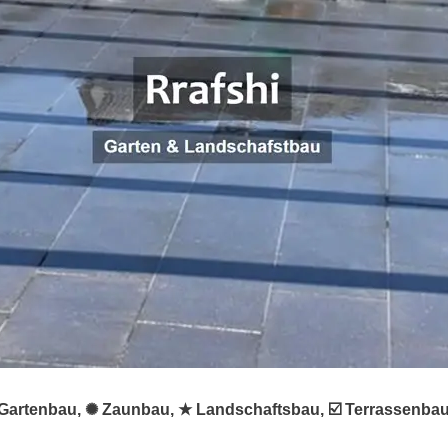
 ♻ Gartenbau, ✺ Zaunbau, ★ Landschaftsbau, ☑️ Terrassenba