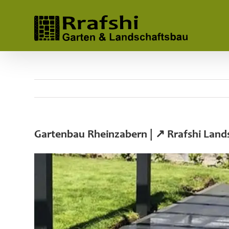
Skip
to
content
Gartenbau Rheinzabern | ↗️ Rrafshi Lan