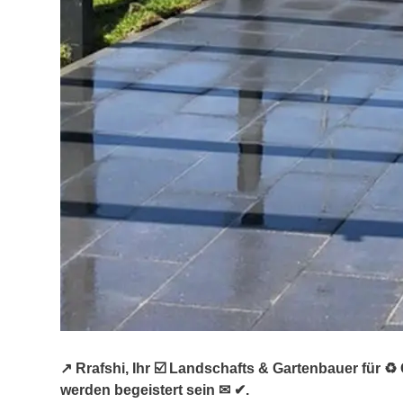
↗️ Rrafshi, Ihr ☑️ Landschafts & Gartenbauer für
werden begeistert sein ✉ ✔.