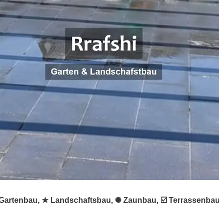
 ♻ Gartenbau, ★ Landschaftsbau, ✺ Zaunbau, ☑️ Terrassenba