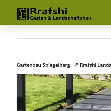
Skip
to
content
Gartenbau Spiegelberg | ↗️ Rrafshi Lan