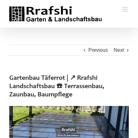
Skip
to
content
Previous
Next
Gartenbau Täferrot | ↗️ Rrafshi
Landschaftsbau ☎️ Terrassenbau,
Zaunbau, Baumpflege