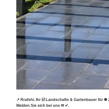
↗️ Rrafshi, Ihr ☑️ Landschafts & Gartenbauer für
Melden Sie sich bei uns ✉ ✔.