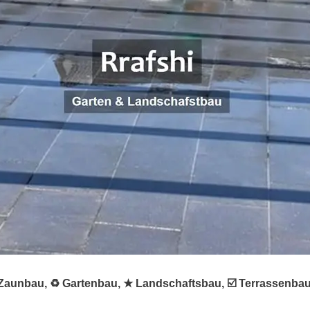
 ✺ Zaunbau, ♻ Gartenbau, ★ Landschaftsbau, ☑️ Terrassenba