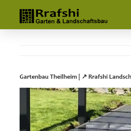
Skip
to
content
Gartenbau Theilheim | ↗️ Rrafshi Lands