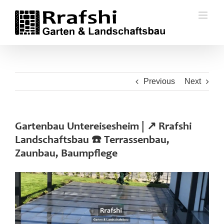
Skip
to
content
Previous
Next
Gartenbau Untereisesheim | ↗️ Rrafshi
Landschaftsbau ☎️ Terrassenbau,
Zaunbau, Baumpflege