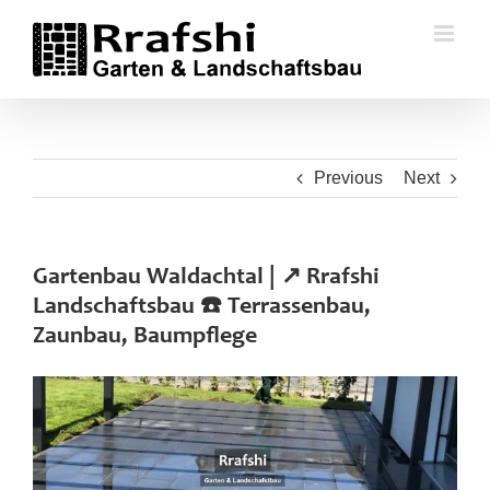
Skip
to
content
Previous
Next
Gartenbau Waldachtal | ↗️ Rrafshi
Landschaftsbau ☎️ Terrassenbau,
Zaunbau, Baumpflege