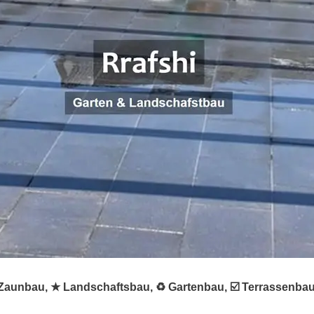
 ✺ Zaunbau, ★ Landschaftsbau, ♻ Gartenbau, ☑️ Terrassenba