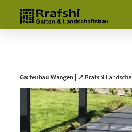
Skip
to
content
Gartenbau Wangen | ↗️ Rrafshi Landscha