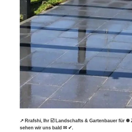
↗️ Rrafshi, Ihr ☑️ Landschafts & Gartenbauer für
sehen wir uns bald ✉ ✔.