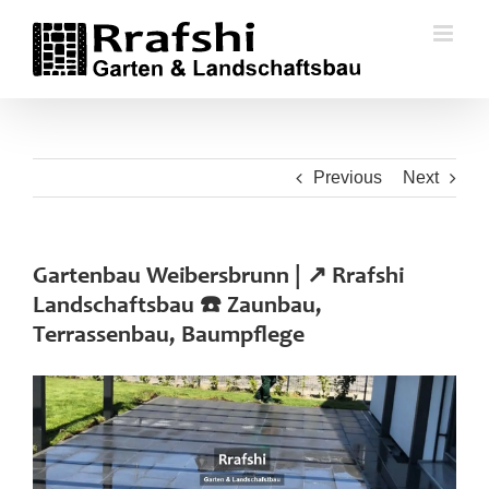
Skip
to
content
Previous
Next
Gartenbau Weibersbrunn | ↗️ Rrafshi
Landschaftsbau ☎️ Zaunbau,
Terrassenbau, Baumpflege