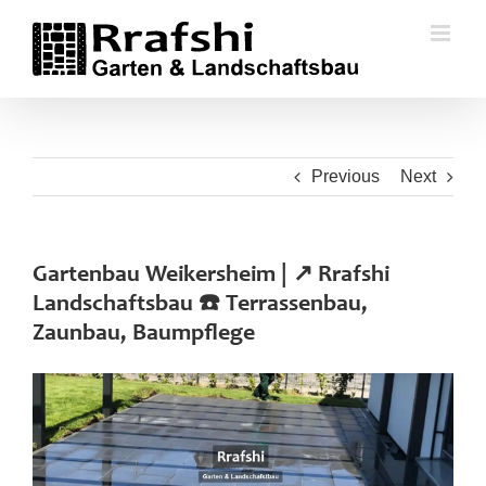
Skip
to
content
Previous
Next
Gartenbau Weikersheim | ↗️ Rrafshi
Landschaftsbau ☎️ Terrassenbau,
Zaunbau, Baumpflege