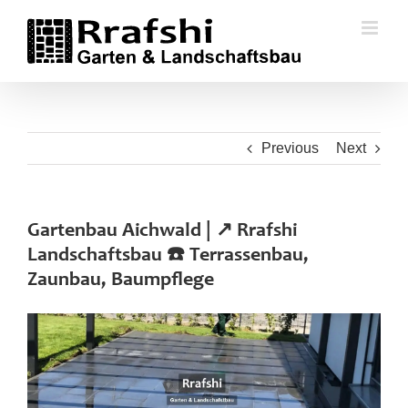
Skip
to
content
Previous
Next
Gartenbau Aichwald | ↗️ Rrafshi
Landschaftsbau ☎️ Terrassenbau,
Zaunbau, Baumpflege