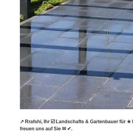
↗️ Rrafshi, Ihr ☑️ Landschafts & Gartenbauer für
freuen uns auf Sie ✉ ✔.