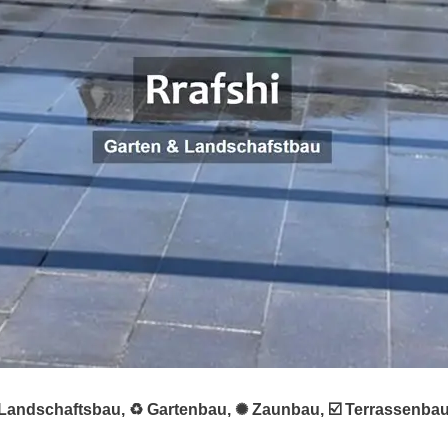
 ★ Landschaftsbau, ♻ Gartenbau, ✺ Zaunbau, ☑️ Terrassenba