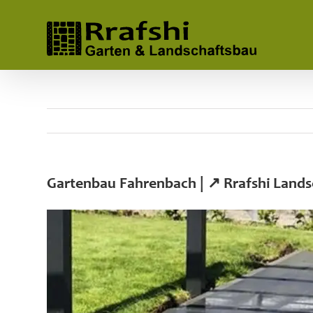
Skip
to
content
Gartenbau Fahrenbach | ↗️ Rrafshi Land