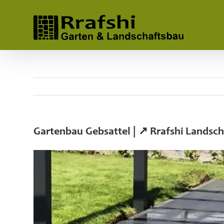
Skip
to
content
Gartenbau Gebsattel | ↗️ Rrafshi Lands