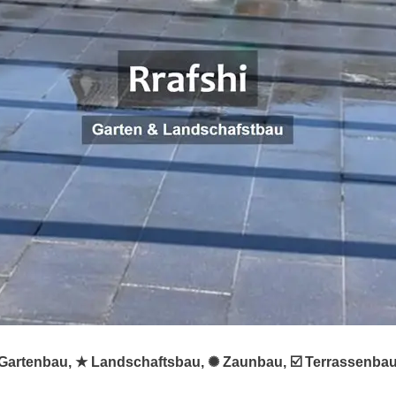
 ♻ Gartenbau, ★ Landschaftsbau, ✺ Zaunbau, ☑️ Terrassenba