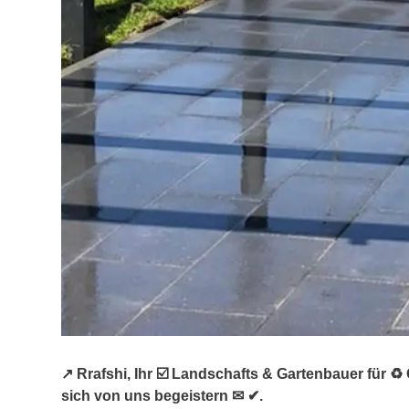
↗️ Rrafshi, Ihr ☑️ Landschafts & Gartenbauer für
sich von uns begeistern ✉ ✔.