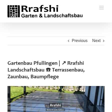
Skip
to
content
Previous
Next
Gartenbau Pfullingen | ↗️ Rrafshi
Landschaftsbau ☎️ Terrassenbau,
Zaunbau, Baumpflege