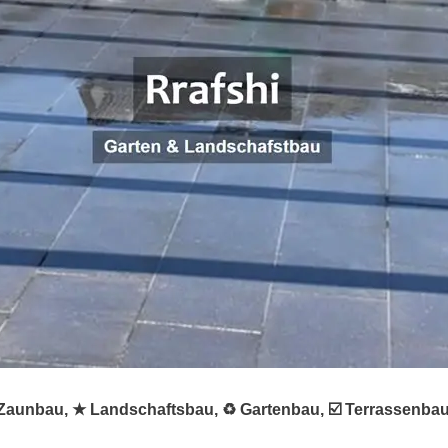
 ✺ Zaunbau, ★ Landschaftsbau, ♻ Gartenbau, ☑️ Terrassenba