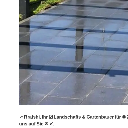
↗️ Rrafshi, Ihr ☑️ Landschafts & Gartenbauer für
uns auf Sie ✉ ✔.