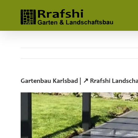
Skip
to
content
Gartenbau Karlsbad | ↗️ Rrafshi Landsc