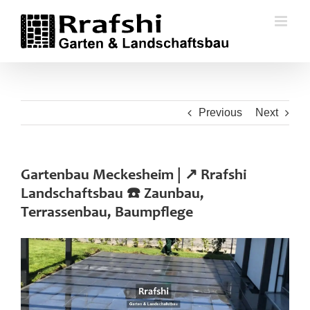
Skip
to
content
Previous
Next
Gartenbau Meckesheim | ↗️ Rrafshi
Landschaftsbau ☎️ Zaunbau,
Terrassenbau, Baumpflege