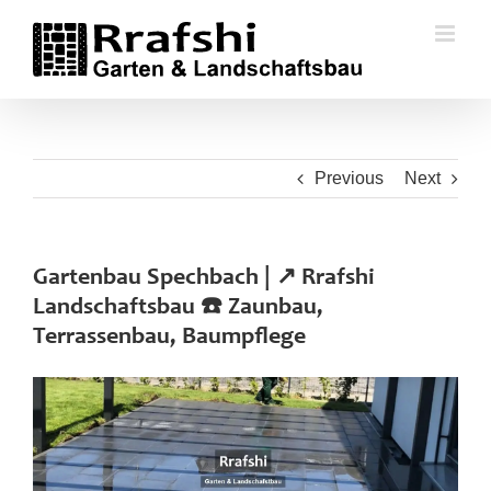
Skip
to
content
Previous
Next
Gartenbau Spechbach | ↗️ Rrafshi
Landschaftsbau ☎️ Zaunbau,
Terrassenbau, Baumpflege