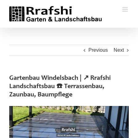
Skip
to
content
Previous
Next
Gartenbau Windelsbach | ↗️ Rrafshi
Landschaftsbau ☎️ Terrassenbau,
Zaunbau, Baumpflege