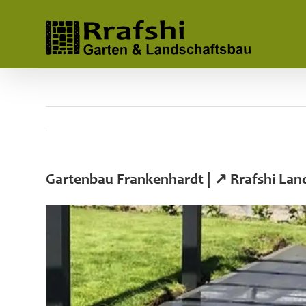
Skip
to
content
Gartenbau Frankenhardt | ↗️ Rrafshi La