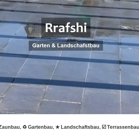
 ✺ Zaunbau, ♻ Gartenbau, ★ Landschaftsbau, ☑️ Terrassenba