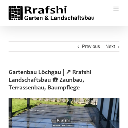
Skip
to
content
Previous
Next
Gartenbau Löchgau | ↗️ Rrafshi
Landschaftsbau ☎️ Zaunbau,
Terrassenbau, Baumpflege